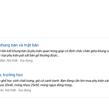
 khung bàn và mặt bàn
ắt liên kết khung bàn là phụ kiện quan trọng giúp cố định chắc chắn giữa khung v
 loại phụ kiện pát sắt bàn gỗ thường được...
 đàn:
Nội thất - Gia dụng
h, trường học
ghế học sinh chát lượng, giá cả cạnh tranh. Bạn đang cần tìm mua phụ kiện sản 
ựa 20x40, móng nhựa 25x50, móng ngựa đóng trong...
đàn:
Nội thất - Gia dụng