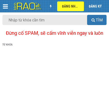
ĐĂNG NHẬP
ĐĂNG KÝ
TÌM
Đừng cố SPAM, sẽ cấm vĩnh viễn ngay và luôn
TỪ KHÓA