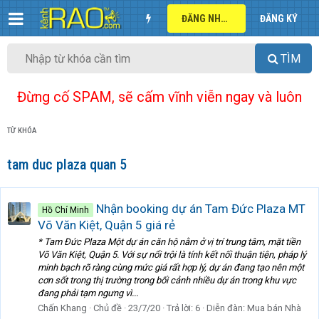
ĐĂNG NHẬP
ĐĂNG KÝ
TÌM
Đừng cố SPAM, sẽ cấm vĩnh viễn ngay và luôn
TỪ KHÓA
tam duc plaza quan 5
Nhận booking dự án Tam Đức Plaza MT
Hồ Chí Minh
Võ Văn Kiệt, Quận 5 giá rẻ
* Tam Đức Plaza Một dự án căn hộ nằm ở vị trí trung tâm, mặt tiền
Võ Văn Kiệt, Quận 5. Với sự nổi trội là tính kết nối thuận tiện, pháp lý
minh bạch rõ ràng cùng mức giá rất hợp lý, dự án đang tạo nên một
cơn sốt trong thị trường trong bối cảnh nhiều dự án trong khu vực
đang phải tạm ngưng vì...
Chấn Khang
Chủ đề
23/7/20
Trả lời: 6
Diễn đàn:
Mua bán Nhà