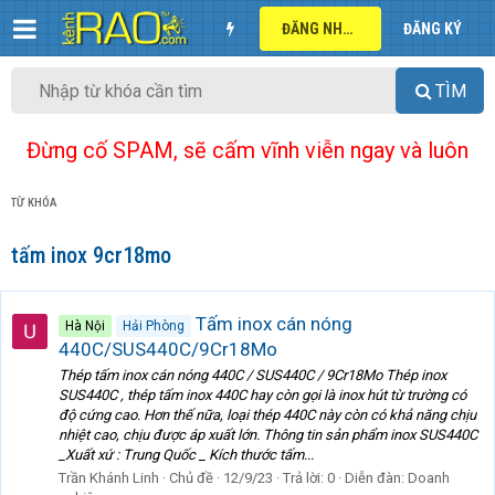
ĐĂNG NHẬP
ĐĂNG KÝ
TÌM
Đừng cố SPAM, sẽ cấm vĩnh viễn ngay và luôn
TỪ KHÓA
tấm inox 9cr18mo
Tấm inox cán nóng
Hà Nội
Hải Phòng
440C/SUS440C/9Cr18Mo
Thép tấm inox cán nóng 440C / SUS440C / 9Cr18Mo Thép inox
SUS440C , thép tấm inox 440C hay còn gọi là inox hút từ trường có
độ cứng cao. Hơn thế nữa, loại thép 440C này còn có khả năng chịu
nhiệt cao, chịu được áp xuất lớn. Thông tin sản phẩm inox SUS440C
_Xuất xứ : Trung Quốc _ Kích thước tấm...
Trần Khánh Linh
Chủ đề
12/9/23
Trả lời: 0
Diễn đàn:
Doanh