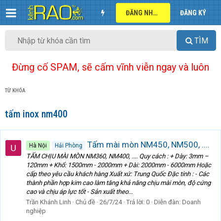
ĐĂNG NHẬP
ĐĂNG KÝ
TÌM
Đừng cố SPAM, sẽ cấm vĩnh viễn ngay và luôn
TỪ KHÓA
tấm inox nm400
Tấm mài mòn NM450, NM500, ....
Hà Nội
Hải Phòng
TẤM CHỊU MÀI MÒN NM360, NM400, .... Quy cách : + Dày: 3mm –
120mm + Khổ: 1500mm - 2000mm + Dài: 2000mm - 6000mm Hoặc
cấp theo yêu cầu khách hàng Xuất xứ: Trung Quốc Đặc tính : - Các
thành phần hợp kim cao làm tăng khả năng chịu mài mòn, độ cứng
cao và chịu áp lực tốt - Sản xuất theo...
Trần Khánh Linh
Chủ đề
26/7/24
Trả lời: 0
Diễn đàn:
Doanh
nghiệp