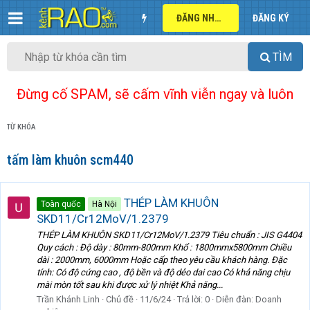
ĐĂNG NHẬP
ĐĂNG KÝ
TÌM
Đừng cố SPAM, sẽ cấm vĩnh viễn ngay và luôn
TỪ KHÓA
tấm làm khuôn scm440
THÉP LÀM KHUÔN
Toàn quốc
Hà Nội
SKD11/Cr12MoV/1.2379
THÉP LÀM KHUÔN SKD11/Cr12MoV/1.2379 Tiêu chuẩn : JIS G4404
Quy cách : Độ dày : 80mm-800mm Khổ : 1800mmx5800mm Chiều
dài : 2000mm, 6000mm Hoặc cấp theo yêu cầu khách hàng. Đặc
tính: Có độ cứng cao , độ bền và độ dẻo dai cao Có khả năng chịu
mài mòn tốt sau khi được xử lý nhiệt Khả năng...
Trần Khánh Linh
Chủ đề
11/6/24
Trả lời: 0
Diễn đàn:
Doanh