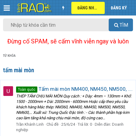
ĐĂNG NHẬP
ĐĂNG KÝ
TÌM
Đừng cố SPAM, sẽ cấm vĩnh viễn ngay và luôn
TỪ KHÓA
tấm mài mòn
Tấm mài mòn NM400, NM450, NM500, ....
Toàn quốc
THÉP TẤM CHỊU MÀI MÒN Quy cách : + Dày: 4mm – 130mm + Khổ:
1500 - 2000mm + Dài: 2000mm - 6000mm Hoặc cấp theo yêu cầu
khách hàng Mác thép: NM360, NM400, NM450, NM500, NM550,
NM600,… Xuất xứ: Trung Quốc Đặc tính : - Các thành phần hợp kim
cao làm tăng khả năng chịu mài mòn, độ cứng cao...
Trần Khánh Linh
Chủ đề
25/6/24
Trả lời: 0
Diễn đàn:
Doanh
nghiệp