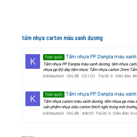
tấm nhựa carton màu xanh dương
Tấm nhựa PP Danpla màu xanh
Toàn quốc
K
Tấm nhựa PP Danpla màu xanh dương, tấm nhựa carton
nhựa pp Độ dày tấm nhựa: Tấm nhựa carton 2mm Tấ
kd04sutech
Chủ đề
25/1/21
Trả lời: 0
Diễn đàn:
Mu
Tấm nhựa PP Danpla màu xanh
Toàn quốc
K
Tấm nhựa carton màu xanh dương, tấm nhựa pp màu xan
sản phẩm nhựa siêu carton thích nghi trong môi trường
kd04sutech
Chủ đề
4/8/20
Trả lời: 0
Diễn đàn:
Doa