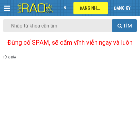
ĐĂNG NHẬP
ĐĂNG KÝ
TÌM
Đừng cố SPAM, sẽ cấm vĩnh viễn ngay và luôn
TỪ KHÓA