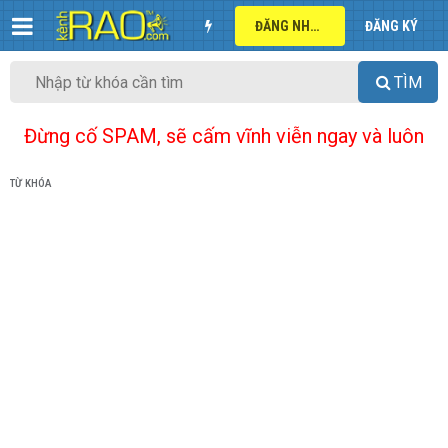
ĐĂNG NHẬP
ĐĂNG KÝ
TÌM
Đừng cố SPAM, sẽ cấm vĩnh viễn ngay và luôn
TỪ KHÓA