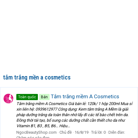
tắm trắng mền a cosmetics
Tắm trắng mềm A Cosmetics
Toàn quốc
Bán
Tắm trắng mềm A Cosmetics Giá bán lẻ: 120k/ 1 hộp 200ml Mua sỉ
xin liên hệ: 0939612977 Công dụng: Kem tắm trắng A Mềm là giải
pháp dưỡng trắng da toàn thân nhờ lấy đi các tế bào chết trên da.
Đồng thời tái tạo, bổ sung các dưỡng chất cần thiết cho da như
Vitamin B1, B3 , B5, B6... Hiệu...
NgocBeautyShop.com
Chủ đề
16/8/19
Trả lời: 0
Diễn đàn:
Chăm sóc sắc đẹp