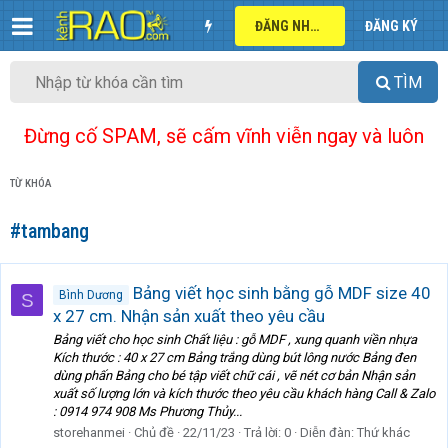
ĐĂNG NHẬP
ĐĂNG KÝ
TÌM
Đừng cố SPAM, sẽ cấm vĩnh viễn ngay và luôn
TỪ KHÓA
#tambang
Bảng viết học sinh bằng gỗ MDF size 40
Bình Dương
S
x 27 cm. Nhận sản xuất theo yêu cầu
Bảng viết cho học sinh Chất liệu : gỗ MDF , xung quanh viền nhựa
Kích thước : 40 x 27 cm Bảng trắng dùng bút lông nước Bảng đen
dùng phấn Bảng cho bé tập viết chữ cái , vẽ nét cơ bản Nhận sản
xuất số lượng lớn và kích thước theo yêu cầu khách hàng Call & Zalo
: 0914 974 908 Ms Phương Thủy...
storehanmei
Chủ đề
22/11/23
Trả lời: 0
Diễn đàn:
Thứ khác