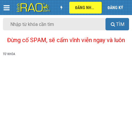
ĐĂNG NHẬP
ĐĂNG KÝ
TÌM
Đừng cố SPAM, sẽ cấm vĩnh viễn ngay và luôn
TỪ KHÓA