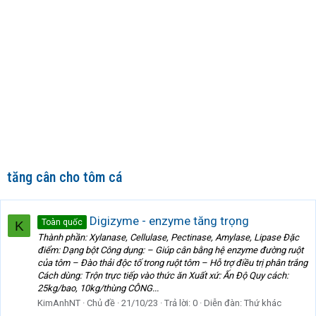
tăng cân cho tôm cá
Digizyme - enzyme tăng trọng
Toàn quốc
K
Thành phần: Xylanase, Cellulase, Pectinase, Amylase, Lipase Đặc
điểm: Dạng bột Công dụng: – Giúp cân bằng hệ enzyme đường ruột
của tôm – Đào thải độc tố trong ruột tôm – Hỗ trợ điều trị phân trắng
Cách dùng: Trộn trực tiếp vào thức ăn Xuất xứ: Ấn Độ Quy cách:
25kg/bao, 10kg/thùng CÔNG...
KimAnhNT
Chủ đề
21/10/23
Trả lời: 0
Diễn đàn:
Thứ khác