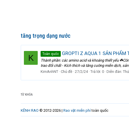
tăng trọng dạng nước
GROPTI Z AQUA 1 SẢN PHẨM 
Toàn quốc
K
Thành phần: các amino acid và khoáng thiết yếu ☘️Công 
trao đổi chất - Kích thích và tăng cường miễn dịch, sản
KimAnhNT
Chủ đề
27/2/24
Trả lời: 0
Diễn đàn:
Thứ
TỪ KHÓA
KÊNH RAO
© 2012-2026 |
Rao vặt miễn phí
toàn quốc