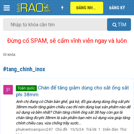
ĐĂNG NHẬP
ĐĂNG KÝ
TÌM
Đừng cố SPAM, sẽ cấm vĩnh viễn ngay và luôn
TỪ KHÓA
#tang_chinh_inox
Chân đế tăng giảm dùng cho sắt ống sắt
Toàn quốc
P
phi 38mm
Anh chị đang có Chân bàn ghế, giá kệ, đồ gia dụng dùng ống sắt phi
38mm muốn tăng giảm chiều cao thì nên dùng loại sản phẩm nào dễ
sử dụng và bền nhất? Chân tăng chỉnh ống sắt 38 hay còn gọi là
chân tăng đơ phi 38mm là sản phẩm bạn nên sử dụng vừa giúp tăng
chỉnh chiều cao, vừa chống trầy xước...
phukientoanquoc247
Chủ đề
15/5/24
Trả lời: 1
Diễn đàn:
Thứ