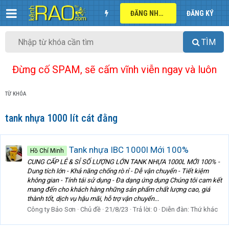
ĐĂNG NHẬP
ĐĂNG KÝ
TÌM
Đừng cố SPAM, sẽ cấm vĩnh viễn ngay và luôn
TỪ KHÓA
tank nhựa 1000 lít cát đằng
Tank nhựa IBC 1000l Mới 100%
Hồ Chí Minh
CUNG CẤP LẺ & SỈ SỐ LƯỢNG LỚN TANK NHỰA 1000L MỚI 100% -
Dung tích lớn - Khả năng chống rò rỉ - Dễ vận chuyển - Tiết kiệm
không gian - Tính tái sử dụng - Đa dạng ứng dụng Chúng tôi cam kết
mang đến cho khách hàng những sản phẩm chất lượng cao, giá
thành tốt, dịch vụ hậu mãi, hỗ trợ vận chuyển...
Công ty Bảo Sơn
Chủ đề
21/8/23
Trả lời: 0
Diễn đàn:
Thứ khác