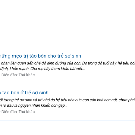
hững mẹo trị táo bón cho trẻ sơ sinh
 nhân liên quan đến chế độ dinh dưỡng của con. Do trong độ tuổi này, hệ tiêu hó
 định, khỏe mạnh. Cha mẹ hãy tham khảo bài viết...
Diễn đàn:
Thứ khác
táo bón ở trẻ sơ sinh
ối tượng trẻ sơ sinh và trẻ nhỏ do hệ tiêu hóa của con còn khá non nớt, chưa phát 
 rõ đâu là nguyên nhân khiến con gặp...
Diễn đàn:
Thứ khác