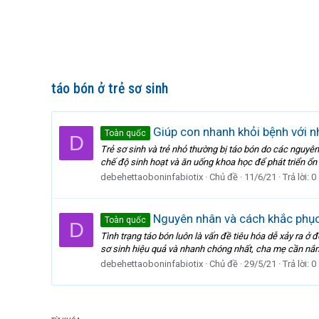
táo bón ở trẻ sơ sinh
Giúp con nhanh khỏi bệnh với n
Toàn quốc
D
Trẻ sơ sinh và trẻ nhỏ thường bị táo bón do các nguyên
chế độ sinh hoạt và ăn uống khoa học để phát triển ổn
debehettaoboninfabiotix
Chủ đề
11/6/21
Trả lời: 0
Nguyên nhân và cách khắc phục 
Toàn quốc
D
Tình trạng táo bón luôn là vấn đề tiêu hóa dễ xảy ra ở đ
sơ sinh hiệu quả và nhanh chóng nhất, cha mẹ cần nắm
debehettaoboninfabiotix
Chủ đề
29/5/21
Trả lời: 0