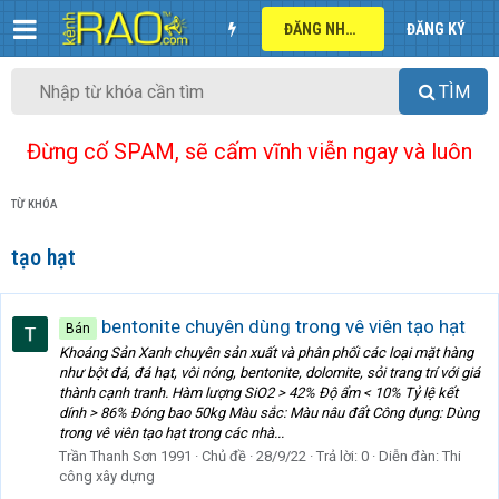
ĐĂNG NHẬP
ĐĂNG KÝ
TÌM
Đừng cố SPAM, sẽ cấm vĩnh viễn ngay và luôn
TỪ KHÓA
tạo hạt
bentonite chuyên dùng trong vê viên tạo hạt
Bán
Khoáng Sản Xanh chuyên sản xuất và phân phối các loại mặt hàng
như bột đá, đá hạt, vôi nóng, bentonite, dolomite, sỏi trang trí với giá
thành cạnh tranh. Hàm lượng SiO2 > 42% Độ ẩm < 10% Tỷ lệ kết
dính > 86% Đóng bao 50kg Màu sắc: Màu nâu đất Công dụng: Dùng
trong vê viên tạo hạt trong các nhà...
Trần Thanh Sơn 1991
Chủ đề
28/9/22
Trả lời: 0
Diễn đàn:
Thi
công xây dựng