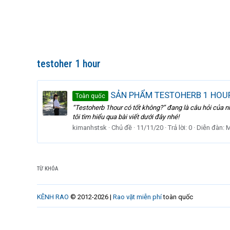
testoher 1 hour
SẢN PHẨM TESTOHERB 1 HOUR
Toàn quốc
“Testoherb 1hour có tốt không?” đang là câu hỏi của 
tôi tìm hiểu qua bài viết dưới đây nhé!
kimanhstsk
Chủ đề
11/11/20
Trả lời: 0
Diễn đàn:
M
TỪ KHÓA
KÊNH RAO
© 2012-2026 |
Rao vặt miễn phí
toàn quốc