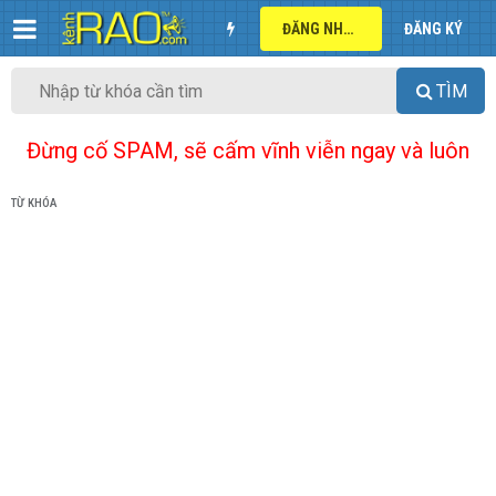
ĐĂNG NHẬP
ĐĂNG KÝ
TÌM
Đừng cố SPAM, sẽ cấm vĩnh viễn ngay và luôn
TỪ KHÓA