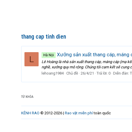
thang cap tinh dien
Xưởng sản xuất thang cáp, máng c
Hà Nội
L
Lê Hoàng là nhà sản xuất thang cáp, máng cáp (mạ kẽm 
nghề, xưởng quy mô rộng. Chúng tôi cam kết sẽ cung c
lehoang1984
Chủ đề
26/4/21
Trả lời: 0
Diễn đàn:
T
TỪ KHÓA
KÊNH RAO
© 2012-2026 |
Rao vặt miễn phí
toàn quốc