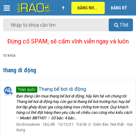
ĐĂNG NHẬP
ĐĂNG KÝ
TÌM
Đừng cố SPAM, sẽ cấm vĩnh viễn ngay và luôn
TỪ KHÓA
thang di động
Thang bể bơi di động
Toàn quốc
Bạn đang cần mua thang bể bơi di động, hãy liên hệ với chúng tôi
Thang bể bơi di động hay còn gọi là thang bể bơi trường học hay bể
bơi lắp ghép được gia công bằng Inox chống trơn trượt. Quý khách
hàng có thể đặt hàng theo yêu cầu về chiều cao cũng như kiểu cách
– Model: BBTH01 – Số bậc: 4 bậc...
dochoisukien
Chủ đề
15/12/21
Trả lời: 0
Diễn đàn:
Nội thất - Gia
dụng