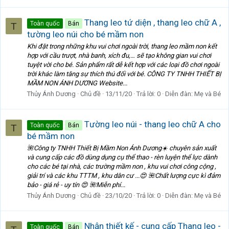
Thang leo tứ diện , thang leo chữ A ,
Toàn quốc
Bán
T
tường leo núi cho bé mầm non
Khi đặt trong những khu vui chơi ngoài trời, thang leo mầm non kết
hợp với cầu trượt, nhà banh, xích đu,… sẽ tạo không gian vui chơi
tuyệt vời cho bé. Sản phẩm rất dễ kết hợp với các loại đồ chơi ngoài
trời khác làm tăng sự thích thú đối với bé. CÔNG TY TNHH THIẾT BỊ
MẦM NON ÁNH DƯƠNG Website...
Thủy Ánh Dương
Chủ đề
13/11/20
Trả lời: 0
Diễn đàn:
Mẹ và Bé
Tường leo núi - thang leo chữ A cho
Toàn quốc
Bán
T
bé mầm non
🌺Công ty TNHH Thiết Bị Mầm Non Ánh Dương☀️ chuyên sản xuất
và cung cấp các đồ dùng dụng cụ thể thao - rèn luyện thể lực dành
cho các bé tại nhà, các trường mầm non , khu vui chơi công cộng ,
giải trí và các khu TTTM , khu dân cư ...😍 🌺Chất lượng cực kì đảm
bảo - giá rẻ - uy tín 😍 🌺Miễn phí...
Thủy Ánh Dương
Chủ đề
23/10/20
Trả lời: 0
Diễn đàn:
Mẹ và Bé
Nhận thiết kế - cung cấp Thang leo -
Toàn quốc
Bán