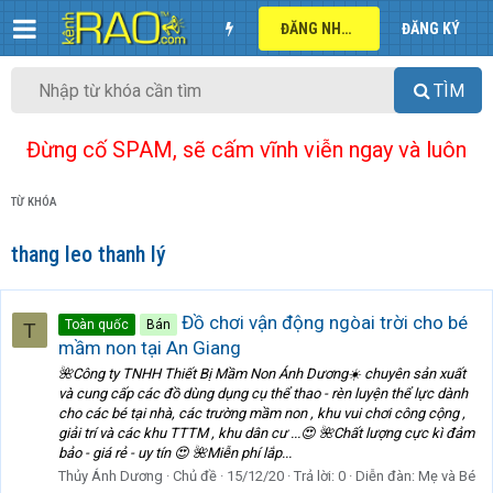
ĐĂNG NHẬP
ĐĂNG KÝ
TÌM
Đừng cố SPAM, sẽ cấm vĩnh viễn ngay và luôn
TỪ KHÓA
thang leo thanh lý
Đồ chơi vận động ngòai trời cho bé
Toàn quốc
Bán
T
mầm non tại An Giang
🌺Công ty TNHH Thiết Bị Mầm Non Ánh Dương☀️ chuyên sản xuất
và cung cấp các đồ dùng dụng cụ thể thao - rèn luyện thể lực dành
cho các bé tại nhà, các trường mầm non , khu vui chơi công cộng ,
giải trí và các khu TTTM , khu dân cư ...😍 🌺Chất lượng cực kì đảm
bảo - giá rẻ - uy tín 😍 🌺Miễn phí lắp...
Thủy Ánh Dương
Chủ đề
15/12/20
Trả lời: 0
Diễn đàn:
Mẹ và Bé