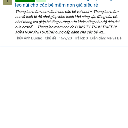
T
leo núi cho các bé mầm non giá siêu rẻ
Thang leo mầm nom dành cho các bé vui chơi – Thang leo mầm
non là thiết bị đồ chơi giúp kích thích khả năng vận động của bé,
chơi thang leo giúp bé tăng cường sức khỏe cũng như độ dẻo dai
của cơ thể. – Thang leo mầm non do CÔNG TY TNHH THIẾT BỊ
MẦM NON ÁNH DƯƠNG cung cấp dành cho các bé với...
Thủy Ánh Dương
Chủ đề
16/9/20
Trả lời: 0
Diễn đàn:
Mẹ và Bé