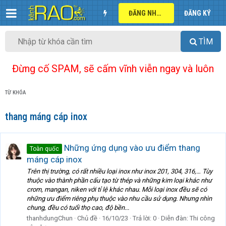
ĐĂNG NHẬP
ĐĂNG KÝ
TÌM
Đừng cố SPAM, sẽ cấm vĩnh viễn ngay và luôn
TỪ KHÓA
thang máng cáp inox
Những ứng dụng vào ưu điểm thang
Toàn quốc
máng cáp inox
Trên thị trường, có rất nhiều loại inox như inox 201, 304, 316,… Tùy
thuộc vào thành phần cấu tạo từ thép và những kim loại khác như
crom, mangan, niken với tỉ lệ khác nhau. Mỗi loại inox đều sẽ có
những ưu điểm riêng phụ thuộc vào nhu cầu sử dụng. Nhưng nhìn
chung, đều có tuổi thọ cao, độ bền...
thanhdungChun
Chủ đề
16/10/23
Trả lời: 0
Diễn đàn:
Thi công