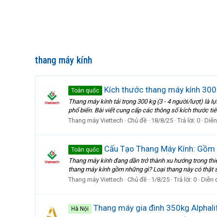
thang máy kính
Kích thước thang máy kính 300kg
Toàn quốc
Thang máy kính tải trọng 300 kg (3 - 4 người/lượt) là l
phổ biến. Bài viết cung cấp các thông số kích thước tiêu c
Thang máy Viettech
Chủ đề
18/8/25
Trả lời: 0
Diễn
Cấu Tạo Thang Máy Kính: Gồm
Toàn quốc
Thang máy kính đang dần trở thành xu hướng trong thiế
thang máy kính gồm những gì? Loại thang này có thật sự
Thang máy Viettech
Chủ đề
1/8/25
Trả lời: 0
Diễn 
Thang máy gia đình 350kg Alphalif
Hà Nội