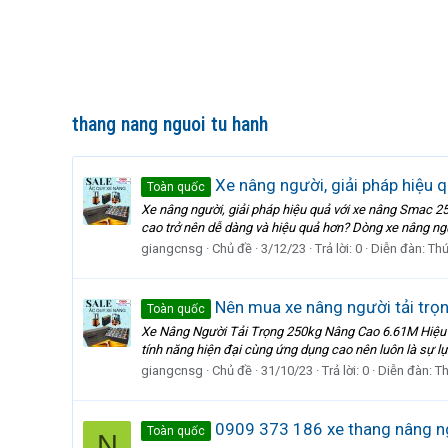
thang nang nguoi tu hanh
Xe nâng người, giải pháp hiệu
Toàn quốc
Xe nâng người, giải pháp hiệu quả với xe nâng Smac 2
cao trở nên dễ dàng và hiệu quả hơn? Dòng xe nâng người
giangcnsg
Chủ đề
3/12/23
Trả lời: 0
Diễn đàn:
Thứ
Nên mua xe nâng người tải trọ
Toàn quốc
Xe Nâng Người Tải Trọng 250kg Nâng Cao 6.61M Hiệu S
tính năng hiện đại cùng ứng dụng cao nên luôn là sự lự
giangcnsg
Chủ đề
31/10/23
Trả lời: 0
Diễn đàn:
T
0909 373 186 xe thang nâng ng
Toàn quốc
N