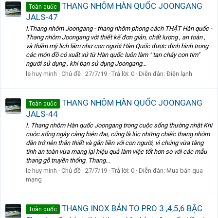
THANG NHÔM HÀN QUỐC JOONGANG
Toàn quốc
JALS-47
I.Thang nhôm Joongang - thang nhôm phong cách THẬT Hàn quốc -
Thang nhôm Joongang với thiết kế đơn giản, chất lượng , an toàn ,
và thẩm mỹ lịch lãm như con người Hàn Quốc được định hình trong
các món đồ có xuất xứ từ Hàn quốc luôn làm " tan chảy con tim"
người sử dụng , khi bạn sử dụng Joongang...
le huy minh
Chủ đề
27/7/19
Trả lời: 0
Diễn đàn:
Điện lạnh
THANG NHÔM HÀN QUỐC JOONGANG
Toàn quốc
JALS-44
I. Thang nhôm Hàn quốc Joongang trong cuộc sống thường nhật Khi
cuộc sống ngày càng hiện đại, cũng là lúc những chiếc thang nhôm
dần trở nên thân thiết và gắn liền với con người, vì chúng vừa tăng
tính an toàn vừa mang lại hiệu quả làm việc tốt hơn so với các mẫu
thang gỗ truyền thống. Thang...
le huy minh
Chủ đề
27/7/19
Trả lời: 0
Diễn đàn:
Mua bán qua
mạng
THANG INOX BẢN TO PRO 3 ,4,5,6 BẬC
Toàn quốc