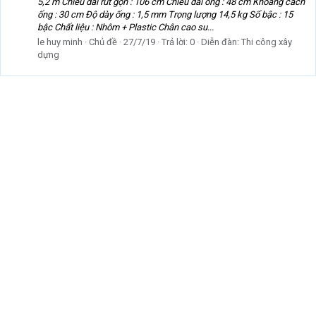
5,2 m Chiều dài rút gọn : 106 cm Chiều dài ống : 48 cm Khoảng cách
ống : 30 cm Độ dày ống : 1,5 mm Trọng lượng 14,5 kg Số bậc : 15
bậc Chất liệu : Nhôm + Plastic Chân cao su...
le huy minh
Chủ đề
27/7/19
Trả lời: 0
Diễn đàn:
Thi công xây
dựng