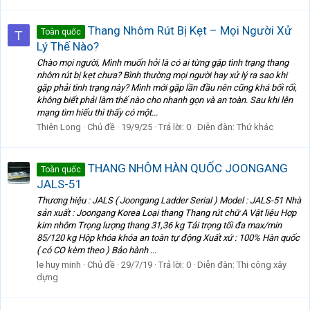
Thang Nhôm Rút Bị Kẹt – Mọi Người Xử
Toàn quốc
T
Lý Thế Nào?
Chào mọi người, Mình muốn hỏi là có ai từng gặp tình trạng thang
nhôm rút bị kẹt chưa? Bình thường mọi người hay xử lý ra sao khi
gặp phải tình trạng này? Mình mới gặp lần đầu nên cũng khá bối rối,
không biết phải làm thế nào cho nhanh gọn và an toàn. Sau khi lên
mạng tìm hiểu thì thấy có một...
Thiên Long
Chủ đề
19/9/25
Trả lời: 0
Diễn đàn:
Thứ khác
THANG NHÔM HÀN QUỐC JOONGANG
Toàn quốc
JALS-51
Thương hiệu : JALS ( Joongang Ladder Serial ) Model : JALS-51 Nhà
sản xuất : Joongang Korea Loại thang Thang rút chữ A Vật liệu Hợp
kim nhôm Trọng lượng thang 31,36 kg Tải trọng tối đa max/min
85/120 kg Hộp khóa khóa an toàn tự động Xuất xứ : 100% Hàn quốc
( có CO kèm theo ) Bảo hành ...
le huy minh
Chủ đề
29/7/19
Trả lời: 0
Diễn đàn:
Thi công xây
dựng