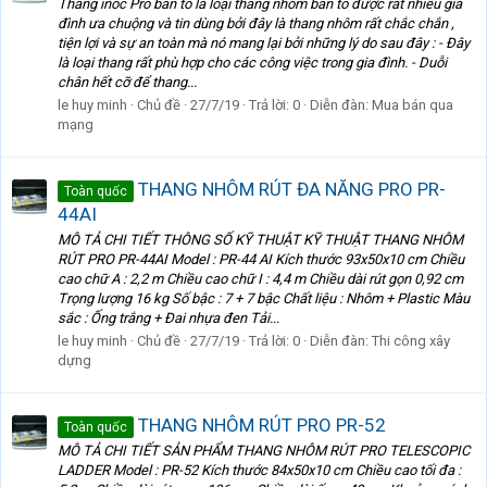
Thang inoc Pro bản to là loại thang nhôm bản to được rất nhiều gia
đình ưa chuộng và tin dùng bởi đây là thang nhôm rất chắc chắn ,
tiện lợi và sự an toàn mà nó mang lại bởi những lý do sau đây : - Đây
là loại thang rất phù hợp cho các công việc trong gia đình. - Duỗi
chân hết cỡ để thang...
le huy minh
Chủ đề
27/7/19
Trả lời: 0
Diễn đàn:
Mua bán qua
mạng
THANG NHÔM RÚT ĐA NĂNG PRO PR-
Toàn quốc
44AI
MÔ TẢ CHI TIẾT THÔNG SỐ KỸ THUẬT KỸ THUẬT THANG NHÔM
RÚT PRO PR-44AI Model : PR-44 AI Kích thước 93x50x10 cm Chiều
cao chữ A : 2,2 m Chiều cao chữ I : 4,4 m Chiều dài rút gọn 0,92 cm
Trọng lượng 16 kg Số bậc : 7 + 7 bậc Chất liệu : Nhôm + Plastic Màu
sắc : Ống trắng + Đai nhựa đen Tải...
le huy minh
Chủ đề
27/7/19
Trả lời: 0
Diễn đàn:
Thi công xây
dựng
THANG NHÔM RÚT PRO PR-52
Toàn quốc
MÔ TẢ CHI TIẾT SẢN PHẨM THANG NHÔM RÚT PRO TELESCOPIC
LADDER Model : PR-52 Kích thước 84x50x10 cm Chiều cao tối đa :