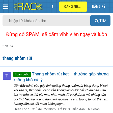
ĐĂNG NHẬP
ĐĂNG KÝ
TÌM
Đừng cố SPAM, sẽ cấm vĩnh viễn ngay và luôn
TỪ KHÓA
thang nhôm rút
Thang nhôm rút kẹt – thường gặp nhưng
Toàn quốc
T
không khó xử lý
Gần đây mình vừa gặp tình huống thang nhôm rút bỗng dưng bị kẹt
khi kéo ra, thử nhiều cách vẫn không lên được hết chiều cao. Sau
khi tra cứu và thử vài mẹo nhỏ, mình đã xử lý được mà chẳng cần
gọi thợ. Nếu bạn cũng đang rơi vào hoàn cảnh tương tự, có thể xem
hướng dẫn chi tiết cách khắc phục...
Thiên Long
Chủ đề
2/10/25
Trả lời: 0
Diễn đàn:
Thứ khác