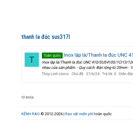
thanh la đúc sus317l
Inox lập là/Thanh la đúc UNC
Toàn quốc
T
Inox lập là/Thanh la đúc UNC 410/SUS410S/1Cr13/12Cr1
nhau của sản phẩm. - Quy cách: Bản rộng từ 20mm - 1
Thùy Linh Unico
Chủ đề
27/6/24
Trả lời: 0
Diễn đà
TỪ KHÓA
KÊNH RAO
© 2012-2026 |
Rao vặt miễn phí
toàn quốc