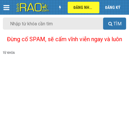
ĐĂNG NHẬP
ĐĂNG KÝ
TÌM
Đừng cố SPAM, sẽ cấm vĩnh viễn ngay và luôn
TỪ KHÓA