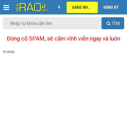
ĐĂNG NHẬP
ĐĂNG KÝ
TÌM
Đừng cố SPAM, sẽ cấm vĩnh viễn ngay và luôn
TỪ KHÓA