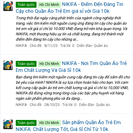
NIKIFA - Điểm Đến Đáng Tin
Toàn quốc
Hồ Chí Minh
Cậy cho Quần Áo Trẻ Em giá sỉ với Giá 10k
Trong thời đại ngày càng phát triển của ngành công nghiệp thời
trang, việc tìm kiếm một nguồn cung ứng đáng tin cậy cho quần áo
trẻ em với giá sỉ chỉ từ 10.000 VNĐ đang trở nên khá quan trọng. Và
NIKIFA, một thương hiệu uy tín và chất lượng, đang trở thành một
điểm đến đáng tin cậy cho những ai...
NIKIFA
Chủ đề
8/11/23
Trả lời: 0
Diễn đàn:
Quần áo
NIKIFA - Nơi Tìm Quần Áo Trẻ
Toàn quốc
Hồ Chí Minh
Em Chất Lượng Và Giá Sỉ 10k
Bạn đang tìm kiếm một nguồn cung cấp đáng tin cậy để sắm đồ cho
bé yêu của mình? NIKIFA là sự lựa chọn hoàn hảo cho bạn. Với cam
kết cung cấp quần áo trẻ em chất lượng và giá sỉ chỉ từ 10,000 VNĐ,
NIKIFA đã đứng vững trong lòng của các bậc phụ huynh với hàng
ngàn sản phẩm phong phú và đa dạng...
NIKIFA
Chủ đề
28/10/23
Trả lời: 0
Diễn đàn:
Quần áo
Sản phẩm Quần Áo Trẻ Em
Toàn quốc
Hồ Chí Minh
NIKIFA: Chất Lượng Tốt, Giá Sỉ Chỉ Từ 10k