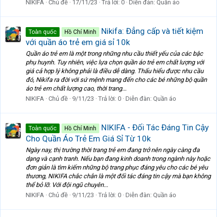
NIKIFA
Chủ đề
17/11/23
Trả lời: 0
Diễn đàn:
Quần áo
Nikifa: Đẳng cấp và tiết kiệm
Toàn quốc
Hồ Chí Minh
với quần áo trẻ em giá sỉ 10k
Quần áo trẻ em là một trong những nhu cầu thiết yếu của các bậc
phụ huynh. Tuy nhiên, việc lựa chọn quần áo trẻ em chất lượng với
giá cả hợp lý không phải là điều dễ dàng. Thấu hiểu được nhu cầu
đó, Nikifa ra đời với sứ mệnh mang đến cho các bé những bộ quần
áo trẻ em chất lượng cao, thời trang...
NIKIFA
Chủ đề
9/11/23
Trả lời: 0
Diễn đàn:
Quần áo
NIKIFA - Đối Tác Đáng Tin Cậy
Toàn quốc
Hồ Chí Minh
Cho Quần Áo Trẻ Em Giá Sỉ Từ 10k
Ngày nay, thị trường thời trang trẻ em đang trở nên ngày càng đa
dạng và cạnh tranh. Nếu bạn đang kinh doanh trong ngành này hoặc
đơn giản là tìm kiếm những bộ trang phục đáng yêu cho các bé yêu
thương, NIKIFA chắc chắn là một đối tác đáng tin cậy mà bạn không
thể bỏ lỡ. Với đội ngũ chuyên...
NIKIFA
Chủ đề
9/11/23
Trả lời: 0
Diễn đàn:
Quần áo