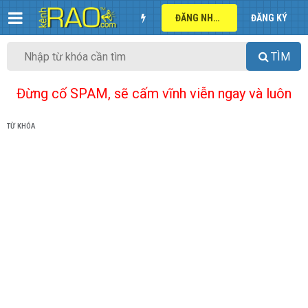
ĐĂNG NHẬP
ĐĂNG KÝ
TÌM
Đừng cố SPAM, sẽ cấm vĩnh viễn ngay và luôn
TỪ KHÓA