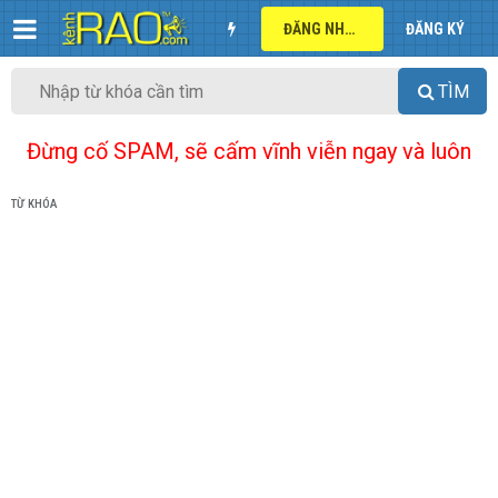
ĐĂNG NHẬP
ĐĂNG KÝ
TÌM
Đừng cố SPAM, sẽ cấm vĩnh viễn ngay và luôn
TỪ KHÓA