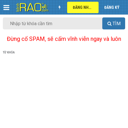
ĐĂNG NHẬP
ĐĂNG KÝ
TÌM
Đừng cố SPAM, sẽ cấm vĩnh viễn ngay và luôn
TỪ KHÓA