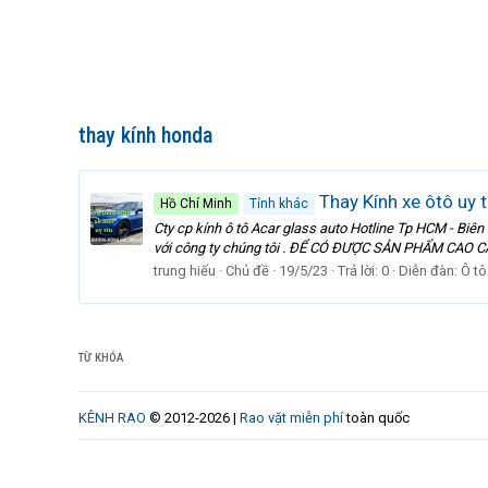
thay kính honda
Thay Kính xe ôtô uy 
Hồ Chí Minh
Tỉnh khác
Cty cp kính ô tô Acar glass auto Hotline Tp HCM - Biê
với công ty chúng tôi . ĐỂ CÓ ĐƯỢC SẢN PHẨM CAO C
trung hiếu
Chủ đề
19/5/23
Trả lời: 0
Diễn đàn:
Ô tô
TỪ KHÓA
KÊNH RAO
© 2012-2026 |
Rao vặt miễn phí
toàn quốc