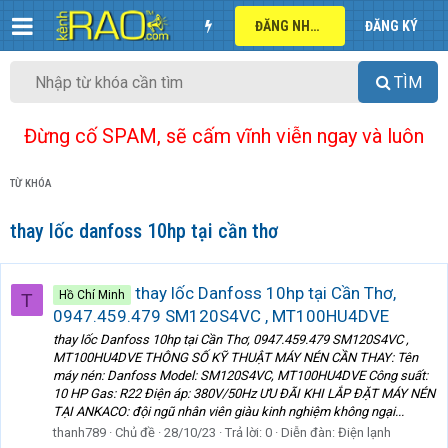
ĐĂNG NHẬP
ĐĂNG KÝ
TÌM
Đừng cố SPAM, sẽ cấm vĩnh viễn ngay và luôn
TỪ KHÓA
thay lốc danfoss 10hp tại cần thơ
thay lốc Danfoss 10hp tại Cần Thơ,
Hồ Chí Minh
T
0947.459.479 SM120S4VC , MT100HU4DVE
thay lốc Danfoss 10hp tại Cần Thơ, 0947.459.479 SM120S4VC ,
MT100HU4DVE THÔNG SỐ KỸ THUẬT MÁY NÉN CẦN THAY: Tên
máy nén: Danfoss Model: SM120S4VC, MT100HU4DVE Công suất:
10 HP Gas: R22 Điện áp: 380V/50Hz ƯU ĐÃI KHI LẮP ĐẶT MÁY NÉN
TẠI ANKACO: đội ngũ nhân viên giàu kinh nghiệm không ngại...
thanh789
Chủ đề
28/10/23
Trả lời: 0
Diễn đàn:
Điện lạnh