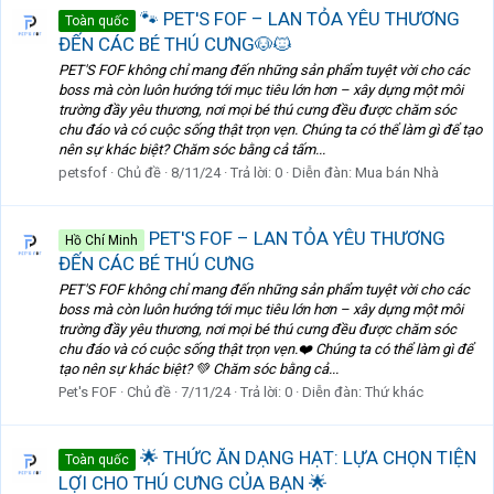
🐾 PET'S FOF – LAN TỎA YÊU THƯƠNG
Toàn quốc
ĐẾN CÁC BÉ THÚ CƯNG🐶🐱
PET'S FOF không chỉ mang đến những sản phẩm tuyệt vời cho các
boss mà còn luôn hướng tới mục tiêu lớn hơn – xây dựng một môi
trường đầy yêu thương, nơi mọi bé thú cưng đều được chăm sóc
chu đáo và có cuộc sống thật trọn vẹn. Chúng ta có thể làm gì để tạo
nên sự khác biệt? Chăm sóc bằng cả tấm...
petsfof
Chủ đề
8/11/24
Trả lời: 0
Diễn đàn:
Mua bán Nhà
PET'S FOF – LAN TỎA YÊU THƯƠNG
Hồ Chí Minh
ĐẾN CÁC BÉ THÚ CƯNG
PET'S FOF không chỉ mang đến những sản phẩm tuyệt vời cho các
boss mà còn luôn hướng tới mục tiêu lớn hơn – xây dựng một môi
trường đầy yêu thương, nơi mọi bé thú cưng đều được chăm sóc
chu đáo và có cuộc sống thật trọn vẹn.❤️ Chúng ta có thể làm gì để
tạo nên sự khác biệt? 💚 Chăm sóc bằng cả...
Pet's FOF
Chủ đề
7/11/24
Trả lời: 0
Diễn đàn:
Thứ khác
🌟 THỨC ĂN DẠNG HẠT: LỰA CHỌN TIỆN
Toàn quốc
LỢI CHO THÚ CƯNG CỦA BẠN 🌟