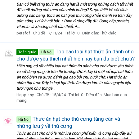
Bạn có biết rằng thức ăn dạng hạt là một trong những cách tốt nhất
để nuôi dưỡng chó mèo của mình không? Được thiết kế với dinh
dưỡng cân bằng, thức ăn hạt giúp thú cưng khỏe mạnh và tràn đầy
sức sống. Lợi ích nổi bật: + Dinh dưỡng đầy đủ: Cung cấp protein,
vitamin và khoáng chất cần thiết. +...
petsfof
Chủ đề
7/11/24
Trả lời: 0
Diễn đàn:
Thứ khác
Top các loại hạt thức ăn dành cho
Toàn quốc
Hà Nội
chó được yêu thích nhất hiện nay bạn đã biết chưa?
Hiện nay, có rất nhiều loại hạt thức ăn dành cho chó được yêu thích
và sử dụng rộng rãi trên thị trường. Dưới đây là một số loại hạt thức
ăn phổ biến và được đánh giá cao bởi chủ nuôi chó: Hạt thức ăn
chứa thịt tươi: Đây là loại hạt thức ăn được làm từ các nguyên liệu
tươi ngon như thịt gà...
Happetsy
Chủ đề
15/4/24
Trả lời: 0
Diễn đàn:
Mua bán qua
mạng
Thức ăn hạt cho thú cưng tăng cân và
Hà Nội
những lưu ý về thú cưng
Thức ăn hạt cho chó là một lựa chọn phổ biến và cung cấp đầy đủ
dinh dưỡng cho thú cưng của bạn. Khi chọn thức ăn hạt cho chó,