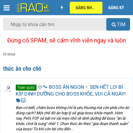
ĐĂNG NHẬP
ĐĂNG KÝ
TÌM
Đừng cố SPAM, sẽ cấm vĩnh viễn ngay và luôn
TỪ KHÓA
thức ăn cho chó
🍲🐾 BOSS ĂN NGON – SEN HẾT LO! BÍ
Toàn quốc
KÍP DINH DƯỠNG CHO BOSS KHỎE, VUI CẢ NGÀY!
🐕🐱
Bạn có biết, chăm boss không chỉ là yêu thương mà còn phải cho ăn
đúng cách? Một chế độ ăn hợp lý sẽ giúp boss khỏe mạnh. Hôm
nay, Pet's FOF sẽ bật mí vài mẹo nhỏ về dinh dưỡng để boss "ăn là
khỏe, chơi là sung" nhé! 1. Chọn thức ăn theo "giai đoạn thanh xuân"
của boss! Từ khi còn bé cho đến...