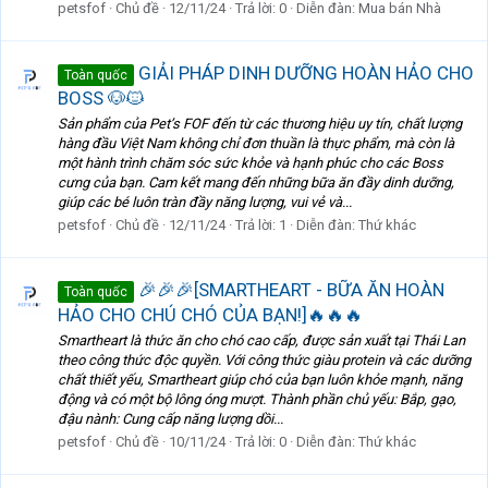
petsfof
Chủ đề
12/11/24
Trả lời: 0
Diễn đàn:
Mua bán Nhà
GIẢI PHÁP DINH DƯỠNG HOÀN HẢO CHO
Toàn quốc
BOSS 🐶🐱
Sản phẩm của Pet’s FOF đến từ các thương hiệu uy tín, chất lượng
hàng đầu Việt Nam không chỉ đơn thuần là thực phẩm, mà còn là
một hành trình chăm sóc sức khỏe và hạnh phúc cho các Boss
cưng của bạn. Cam kết mang đến những bữa ăn đầy dinh dưỡng,
giúp các bé luôn tràn đầy năng lượng, vui vẻ và...
petsfof
Chủ đề
12/11/24
Trả lời: 1
Diễn đàn:
Thứ khác
🎉🎉🎉[SMARTHEART - BỮA ĂN HOÀN
Toàn quốc
HẢO CHO CHÚ CHÓ CỦA BẠN!]🔥🔥🔥
Smartheart là thức ăn cho chó cao cấp, được sản xuất tại Thái Lan
theo công thức độc quyền. Với công thức giàu protein và các dưỡng
chất thiết yếu, Smartheart giúp chó của bạn luôn khỏe mạnh, năng
động và có một bộ lông óng mượt. Thành phần chủ yếu: Bắp, gạo,
đậu nành: Cung cấp năng lượng dồi...
petsfof
Chủ đề
10/11/24
Trả lời: 0
Diễn đàn:
Thứ khác