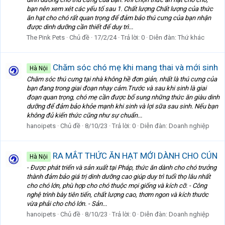
bạn nên xem xét các yếu tố sau 1. Chất lượng Chất lượng của thức
ăn hạt cho chó rất quan trọng để đảm bảo thú cưng của bạn nhận
được dinh dưỡng cần thiết để duy trì...
The Pink Pets
Chủ đề
17/2/24
Trả lời: 0
Diễn đàn:
Thứ khác
Chăm sóc chó mẹ khi mang thai và mới sinh
Hà Nội
Chăm sóc thú cưng tại nhà không hề đơn giản, nhất là thú cưng của
bạn đang trong giai đoạn nhạy cảm.Trước và sau khi sinh là giai
đoạn quan trọng, chó mẹ cần được bổ sung những thức ăn giàu dinh
dưỡng để đảm bảo khỏe mạnh khi sinh và lợi sữa sau sinh. Nếu bạn
không đủ kiến thức cũng như sự chuẩn...
hanoipets
Chủ đề
8/10/23
Trả lời: 0
Diễn đàn:
Doanh nghiệp
RA MẮT THỨC ĂN HẠT MỚI DÀNH CHO CÚN
Hà Nội
- Được phát triển và sản xuất tại Pháp, thức ăn dành cho chó trưởng
thành đảm bảo giá trị dinh dưỡng cao giúp duy trì tuổi thọ lâu nhất
cho chó lớn, phù hợp cho chó thuộc mọi giống và kích cỡ. - Công
nghệ trình bày tiên tiến, chất lượng cao, thơm ngon và kích thước
vừa phải cho chó lớn. - Sản...
hanoipets
Chủ đề
8/10/23
Trả lời: 0
Diễn đàn:
Doanh nghiệp