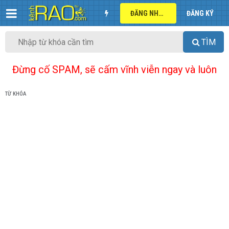
ĐĂNG NHẬP
ĐĂNG KÝ
TÌM
Đừng cố SPAM, sẽ cấm vĩnh viễn ngay và luôn
TỪ KHÓA