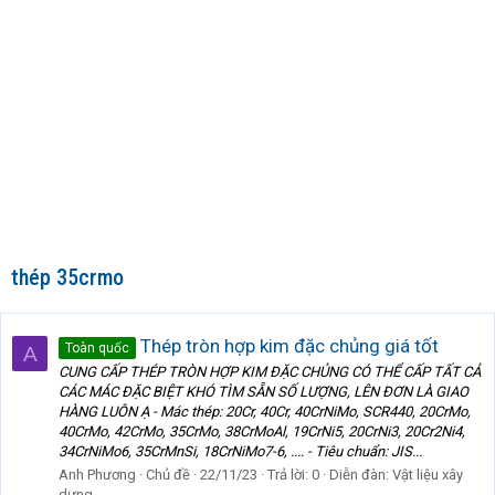
thép 35crmo
Thép tròn hợp kim đặc chủng giá tốt
Toàn quốc
A
CUNG CẤP THÉP TRÒN HỢP KIM ĐẶC CHỦNG CÓ THỂ CẤP TẤT CẢ
CÁC MÁC ĐẶC BIỆT KHÓ TÌM SẴN SỐ LƯỢNG, LÊN ĐƠN LÀ GIAO
HÀNG LUÔN Ạ - Mác thép: 20Cr, 40Cr, 40CrNiMo, SCR440, 20CrMo,
40CrMo, 42CrMo, 35CrMo, 38CrMoAl, 19CrNi5, 20CrNi3, 20Cr2Ni4,
34CrNiMo6, 35CrMnSi, 18CrNiMo7-6, .... - Tiêu chuẩn: JIS...
Anh Phương
Chủ đề
22/11/23
Trả lời: 0
Diễn đàn:
Vật liệu xây
dựng