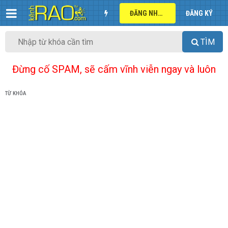
ĐĂNG NHẬP
ĐĂNG KÝ
TÌM
Đừng cố SPAM, sẽ cấm vĩnh viễn ngay và luôn
TỪ KHÓA