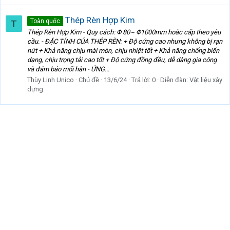
Thép Rèn Hợp Kim
Toàn quốc
T
Thép Rèn Hợp Kim - Quy cách: Φ 80~ Φ1000mm hoăc cấp theo yêu
cầu. - ĐẶC TÍNH CỦA THÉP RÈN: + Độ cứng cao nhưng không bị rạn
nứt + Khả năng chịu mài mòn, chịu nhiệt tốt + Khả năng chống biến
dạng, chịu trọng tải cao tốt + Độ cứng đồng đều, dễ dàng gia công
và đảm bảo mối hàn - ỨNG...
Thùy Linh Unico
Chủ đề
13/6/24
Trả lời: 0
Diễn đàn:
Vật liệu xây
dựng