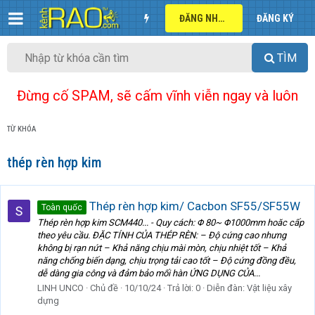
ĐĂNG NHẬP
ĐĂNG KÝ
TÌM
Đừng cố SPAM, sẽ cấm vĩnh viễn ngay và luôn
TỪ KHÓA
thép rèn hợp kim
Thép rèn hợp kim/ Cacbon SF55/SF55W
Toàn quốc
Thép rèn hợp kim SCM440... - Quy cách: Φ 80~ Φ1000mm hoăc cấp
theo yêu cầu. ĐẶC TÍNH CỦA THÉP RÈN: – Độ cứng cao nhưng
không bị rạn nứt – Khả năng chịu mài mòn, chịu nhiệt tốt – Khả
năng chống biến dạng, chịu trọng tải cao tốt – Độ cứng đồng đều,
dễ dàng gia công và đảm bảo mối hàn ỨNG DỤNG CỦA...
LINH UNCO
Chủ đề
10/10/24
Trả lời: 0
Diễn đàn:
Vật liệu xây
dựng