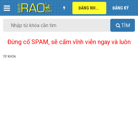
ĐĂNG NHẬP
ĐĂNG KÝ
TÌM
Đừng cố SPAM, sẽ cấm vĩnh viễn ngay và luôn
TỪ KHÓA