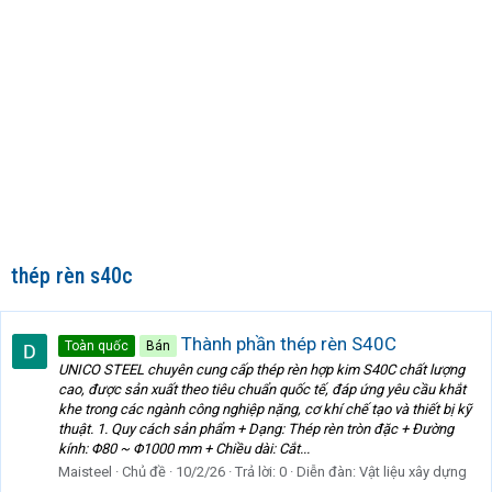
thép rèn s40c
Thành phần thép rèn S40C
Toàn quốc
Bán
UNICO STEEL chuyên cung cấp thép rèn hợp kim S40C chất lượng
cao, được sản xuất theo tiêu chuẩn quốc tế, đáp ứng yêu cầu khắt
khe trong các ngành công nghiệp nặng, cơ khí chế tạo và thiết bị kỹ
thuật. 1. Quy cách sản phẩm + Dạng: Thép rèn tròn đặc + Đường
kính: Φ80 ~ Φ1000 mm + Chiều dài: Cắt...
Maisteel
Chủ đề
10/2/26
Trả lời: 0
Diễn đàn:
Vật liệu xây dựng