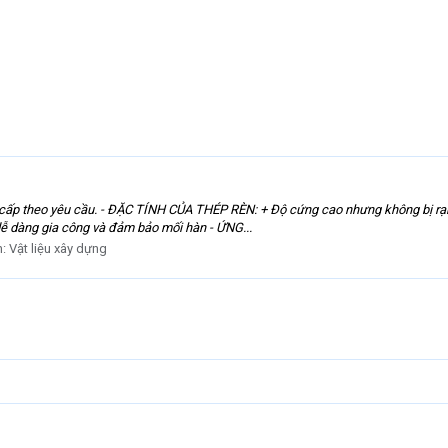
p theo yêu cầu. - ĐẶC TÍNH CỦA THÉP RÈN: + Độ cứng cao nhưng không bị rạn n
 dễ dàng gia công và đảm bảo mối hàn - ỨNG...
n:
Vật liệu xây dựng