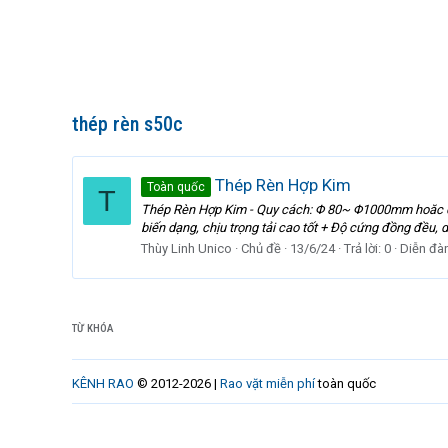
thép rèn s50c
Thép Rèn Hợp Kim
Toàn quốc
T
Thép Rèn Hợp Kim - Quy cách: Φ 80~ Φ1000mm hoăc cấ
biến dạng, chịu trọng tải cao tốt + Độ cứng đồng đều,
Thùy Linh Unico
Chủ đề
13/6/24
Trả lời: 0
Diễn đà
TỪ KHÓA
KÊNH RAO
© 2012-2026 |
Rao vặt miễn phí
toàn quốc