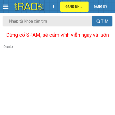
ĐĂNG NHẬP
ĐĂNG KÝ
TÌM
Đừng cố SPAM, sẽ cấm vĩnh viễn ngay và luôn
TỪ KHÓA