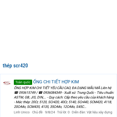
thép scr420
ỐNG CHI TIẾT HỢP KIM
Toàn quốc
ỐNG HỢP KIM CHI TIẾT YÊU CẦU CAO, ĐA DẠNG MẪU MÃ Liên hệ
☎ 093615749 / ☎ 0936084349 - Xuất xứ: Trung Quốc - Tiêu chuẩn:
ASTM, GB, JIS, DIN,… - Quy cách: Cấp theo yêu cầu của khách hàng
- Mác thép: 20Cr, 5120, SCr420, 40Cr, 5140, SCr440, SCM420, 4118,
20CrMo, SCM435, 4135, 35CrMo, 12CrMo, S45C...
Linh Unico
Chủ đề
9/8/24
Trả lời: 0
Diễn đàn:
Vật liệu xây dựng