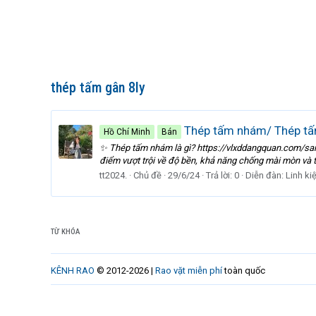
thép tấm gân 8ly
Thép tấm nhám/ Thép tấm
Hồ Chí Minh
Bán
✨ Thép tấm nhám là gì? https://vlxddangquan.com/san-
điểm vượt trội về độ bền, khả năng chống mài mòn và 
tt2024.
Chủ đề
29/6/24
Trả lời: 0
Diễn đàn:
Linh ki
TỪ KHÓA
KÊNH RAO
© 2012-2026 |
Rao vặt miễn phí
toàn quốc