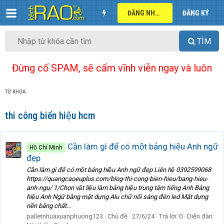
ĐĂNG NHẬP
ĐĂNG KÝ
TÌM
Đừng cố SPAM, sẽ cấm vĩnh viễn ngay và luôn
TỪ KHÓA
thi công biển hiệu hcm
Cần làm gì để có một bảng hiệu Anh ngữ
Hồ Chí Minh
đẹp
Cần làm gì để có một bảng hiệu Anh ngữ đẹp Liên hệ 0392599068
https://quangcaoeuplus.com/blog-thi-cong-bien-hieu/bang-hieu-
anh-ngu/ 1/Chọn vật liệu làm bảng hiệu trung tâm tiếng Anh Bảng
hiệu Anh Ngữ bằng mặt dựng Alu chữ nổi sáng đèn led Mặt dựng
nền bằng chất...
palletnhuaxuanphuong123
Chủ đề
27/6/24
Trả lời: 0
Diễn đàn: