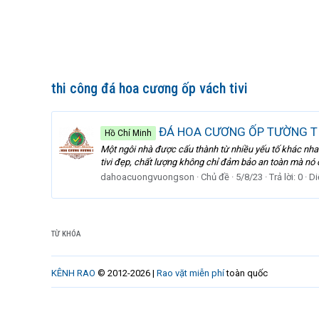
thi công đá hoa cương ốp vách tivi
ĐÁ HOA CƯƠNG ỐP TƯỜNG TI
Hồ Chí Minh
Một ngôi nhà được cấu thành từ nhiều yếu tố khác nhau,
tivi đẹp, chất lượng không chỉ đảm bảo an toàn mà nó c
dahoacuongvuongson
Chủ đề
5/8/23
Trả lời: 0
Di
TỪ KHÓA
KÊNH RAO
© 2012-2026 |
Rao vặt miễn phí
toàn quốc