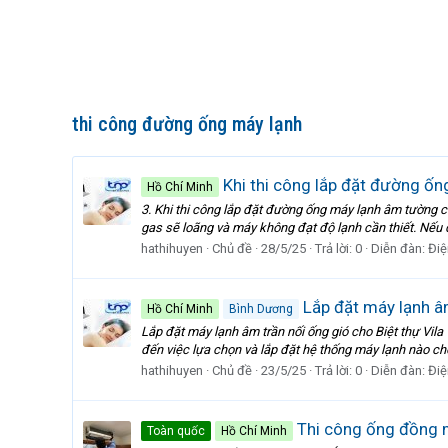
thi công đường ống máy lạnh
Khi thi công lắp đặt đường ốn
Hồ Chí Minh
3. Khi thi công lắp đặt đường ống máy lạnh âm tường c
gas sẽ loãng và máy không đạt độ lạnh cần thiết. Nếu d
hathihuyen
Chủ đề
28/5/25
Trả lời: 0
Diễn đàn:
Điệ
Lắp đặt máy lạnh âm
Hồ Chí Minh
Bình Dương
Lắp đặt máy lạnh âm trần nối ống gió cho Biệt thự Vil
đến việc lựa chọn và lắp đặt hệ thống máy lạnh nào cho
hathihuyen
Chủ đề
23/5/25
Trả lời: 0
Diễn đàn:
Điệ
Thi công ống đồng m
Toàn quốc
Hồ Chí Minh