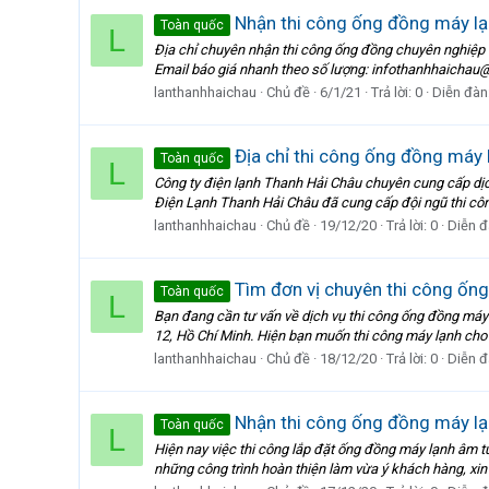
Nhận thi công ống đồng máy lạ
Toàn quốc
L
Địa chỉ chuyên nhận thi công ống đồng chuyên nghiệp
Email báo giá nhanh theo số lượng: infothanhhaichau@g
lanthanhhaichau
Chủ đề
6/1/21
Trả lời: 0
Diễn đàn
Địa chỉ thi công ống đồng máy l
Toàn quốc
L
Công ty điện lạnh Thanh Hải Châu chuyên cung cấp dịch 
Điện Lạnh Thanh Hải Châu đã cung cấp đội ngũ thi công
lanthanhhaichau
Chủ đề
19/12/20
Trả lời: 0
Diễn đ
Tìm đơn vị chuyên thi công ống
Toàn quốc
L
Bạn đang cần tư vấn về dịch vụ thi công ống đồng máy
12, Hồ Chí Minh. Hiện bạn muốn thi công máy lạnh cho n
lanthanhhaichau
Chủ đề
18/12/20
Trả lời: 0
Diễn đ
Nhận thi công ống đồng máy lạ
Toàn quốc
L
Hiện nay việc thi công lắp đặt ống đồng máy lạnh âm t
những công trình hoàn thiện làm vừa ý khách hàng, xin