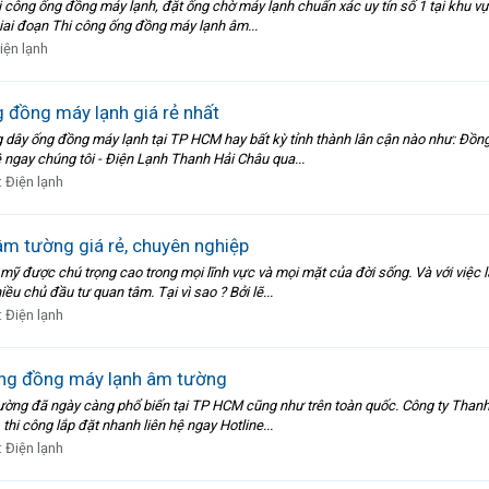
i công ống đồng máy lạnh, đặt ống chờ máy lạnh chuẩn xác uy tín số 1 tại khu vự
 Giai đoạn Thi công ống đồng máy lạnh âm...
iện lạnh
g đồng máy lạnh giá rẻ nhất
g dây ống đồng máy lạnh tại TP HCM hay bất kỳ tỉnh thành lân cận nào như: Đồn
ệ ngay chúng tôi - Điện Lạnh Thanh Hải Châu qua...
:
Điện lạnh
m tường giá rẻ, chuyên nghiệp
mỹ được chú trọng cao trong mọi lĩnh vực và mọi mặt của đời sống. Và với việc l
u chủ đầu tư quan tâm. Tại vì sao ? Bởi lẽ...
:
Điện lạnh
 ống đồng máy lạnh âm tường
ường đã ngày càng phổ biến tại TP HCM cũng như trên toàn quốc. Công ty Thanh 
thi công lắp đặt nhanh liên hệ ngay Hotline...
:
Điện lạnh