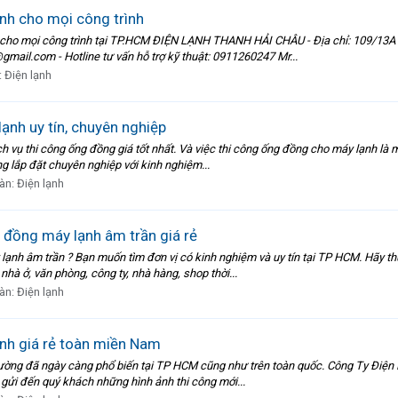
nh cho mọi công trình
 cho mọi công trình tại TP.HCM ĐIỆN LẠNH THANH HẢI CHÂU - Địa chỉ: 109/13A
mail.com - Hotline tư vấn hỗ trợ kỹ thuật: 0911260247 Mr...
:
Điện lạnh
ạnh uy tín, chuyên nghiệp
vụ thi công ống đồng giá tốt nhất. Và việc thi công ống đồng cho máy lạnh là mộ
 lắp đặt chuyên nghiệp với kinh nghiệm...
àn:
Điện lạnh
 đồng máy lạnh âm trần giá rẻ
 lạnh âm trần ? Bạn muốn tìm đơn vị có kinh nghiệm và uy tín tại TP HCM. Hãy 
hà ở, văn phòng, công ty, nhà hàng, shop thời...
àn:
Điện lạnh
nh giá rẻ toàn miền Nam
ường đã ngày càng phổ biến tại TP HCM cũng như trên toàn quốc. Công Ty Điện L
 gửi đến quý khách những hình ảnh thi công mới...