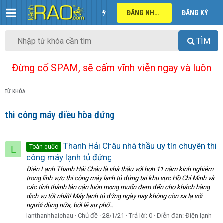
ĐĂNG NHẬP
ĐĂNG KÝ
TÌM
Đừng cố SPAM, sẽ cấm vĩnh viễn ngay và luôn
TỪ KHÓA
thi công máy điều hòa đứng
Thanh Hải Châu nhà thầu uy tín chuyên thi
Toàn quốc
L
công máy lạnh tủ đứng
Điện Lạnh Thanh Hải Châu là nhà thầu với hơn 11 năm kinh nghiệm
trong lĩnh vực thi công máy lạnh tủ đứng tại khu vực Hồ Chí Minh và
các tỉnh thành lân cận luôn mong muốn đem đến cho khách hàng
dịch vụ tốt nhất! Máy lạnh tủ đứng ngày nay không còn xa lạ với
người dùng nữa, bởi lẽ sự phổ...
lanthanhhaichau
Chủ đề
28/1/21
Trả lời: 0
Diễn đàn:
Điện lạnh