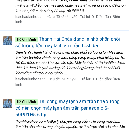
máy lạnh âm trần cho nhà xưởng chính hãng, giá rẻ mà ủy tín nhất
miền nam? Điều hòa máy lạnh ngày nay thật vô vàng và khó để chọn
lựa sản phẩm nào cho phù hợp với thiết kế...
haichaukinhdoanh
Chủ đề
24/11/20
Trả lời: 0
Diễn đàn:
Điện
lạnh
Thanh Hải Châu đang là nhà phân phối
Hồ Chí Minh
số lượng lớn máy lạnh âm trần toshiba
Điện lạnh Thanh Hải Châu chuyên phân phối số lượng lớn Máy lạnh
âm trần toshiba chính hãng, kiểu dáng sang trọng, chất lượng tại Tp.
Hồ Chí Minh và các khu vực lân cận. Máy lạnh âm trần toshiba được
thiết kế theo khuynh hướng tiết kiệm năng lượng thoả tiêu chí tiết
kiệm điện năng của người tiêu...
haichaukinhdoanh
Chủ đề
23/11/20
Trả lời: 0
Diễn đàn:
Điện
lạnh
Thi công máy lạnh âm trần nhà xưởng
Hồ Chí Minh
có nên chọn máy lạnh âm trần panasonic S-
50PU1H5 6 hp
thanhhaichau.com là Đại lý chuyên cung cấp - Thi công máy lạnh
âm trần cho nhà xưởng chuyên nghiệp, uy tín được chủ các nhà đầu