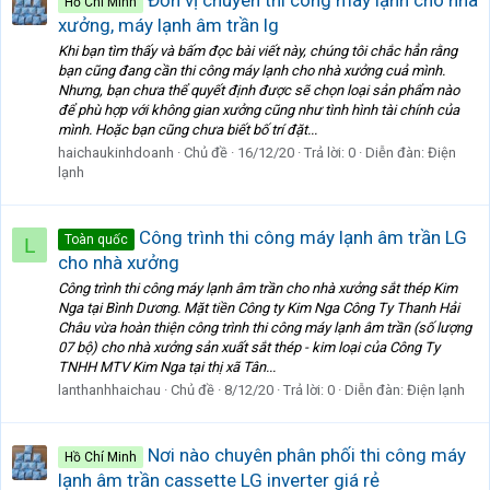
Hồ Chí Minh
xưởng, máy lạnh âm trần lg
Khi bạn tìm thấy và bấm đọc bài viết này, chúng tôi chắc hẳn rằng
bạn cũng đang cần thi công máy lạnh cho nhà xưởng cuả mình.
Nhưng, bạn chưa thể quyết định được sẽ chọn loại sản phẩm nào
để phù hợp với không gian xưởng cũng như tình hình tài chính của
mình. Hoặc bạn cũng chưa biết bố trí đặt...
haichaukinhdoanh
Chủ đề
16/12/20
Trả lời: 0
Diễn đàn:
Điện
lạnh
Công trình thi công máy lạnh âm trần LG
Toàn quốc
L
cho nhà xưởng
Công trình thi công máy lạnh âm trần cho nhà xưởng sắt thép Kim
Nga tại Bình Dương. Mặt tiền Công ty Kim Nga Công Ty Thanh Hải
Châu vừa hoàn thiện công trình thi công máy lạnh âm trần (số lượng
07 bộ) cho nhà xưởng sản xuất sắt thép - kim loại của Công Ty
TNHH MTV Kim Nga tại thị xã Tân...
lanthanhhaichau
Chủ đề
8/12/20
Trả lời: 0
Diễn đàn:
Điện lạnh
Nơi nào chuyên phân phối thi công máy
Hồ Chí Minh
lạnh âm trần cassette LG inverter giá rẻ