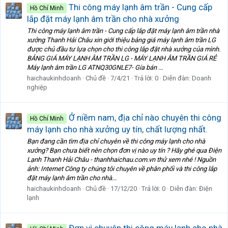
Thi công máy lạnh âm trần - Cung cấp
Hồ Chí Minh
lắp đặt máy lạnh âm trần cho nhà xưởng
Thi công máy lạnh âm trần - Cung cấp lắp đặt máy lạnh âm trần nhà
xưởng Thanh Hải Châu xin giới thiệu bảng giá máy lạnh âm trần LG
được chủ đầu tư lựa chọn cho thi công lắp đặt nhà xưởng của mình.
BẢNG GIÁ MÁY LẠNH ÂM TRẦN LG - MÁY LẠNH ÂM TRẦN GIÁ RẺ
Máy lạnh âm trần LG ATNQ30GNLE7- Gía bán ...
haichaukinhdoanh
Chủ đề
7/4/21
Trả lời: 0
Diễn đàn:
Doanh
nghiệp
Ở niềm nam, địa chỉ nào chuyên thi công
Hồ Chí Minh
máy lạnh cho nhà xưởng uy tín, chất lượng nhất.
Bạn đang cần tìm địa chỉ chuyên về thi công máy lạnh cho nhà
xưởng? Bạn chưa biết nên chọn đơn vị nào uy tín ? Hãy ghé qua Điện
Lạnh Thanh Hải Châu - thanhhaichau.com.vn thử xem nhé ! Nguồn
ảnh: Internet Công ty chúng tôi chuyên về phân phối và thi công lắp
đặt máy lạnh âm trần cho nhà...
haichaukinhdoanh
Chủ đề
17/12/20
Trả lời: 0
Diễn đàn:
Điện
lạnh
Đơn vị chuyên thi công máy lạnh cho nhà