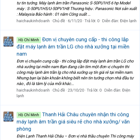
tư tin tưởng. Máy lạnh âm trần Panasonic S-50PU1H5 6 hp Model
máy : S-50PU1H5/U-50PV1H8 Thương hiệu : Panasonic Nơi sản xuất
: Malaysia Bảo hành : 01 năm Công suất ...
haichaukinhdoanh
Chủ đề
6/11/20
Trả lời: 0
Diễn đàn:
Điện lạnh
Đơn vị chuyên cung cấp - thi công lắp
Hồ Chí Minh
đặt máy lạnh âm trần LG cho nhà xưởng tại miền
nam
Đơn vị chuyên cung cấp - thi công lắp đặt máy lạnh âm trần LG cho
nhà xưởng tại miền nam Bạn đang cần tìm một đơn vị chuyên thi
công máy lạnh âm trần lg cho nhà xưởng uy tín giá rẻ tại miền nam.
Nhưng bạn lại băn khoăn không biết nên tin tưởng chọn nhà đầu tư
nào , đó là tâm lý của mỗi khác...
haichaukinhdoanh
Chủ đề
23/10/20
Trả lời: 0
Diễn đàn:
Điện
lạnh
Thanh Hải Châu chuyên nhận thi công
Hồ Chí Minh
máy lạnh âm trần giá siêu rẻ cho nhà xưởng/ văn
phòng
Điện Lạnh Thanh Hải Châu – Đơn vị nhà thầu chuyên Thi công máy