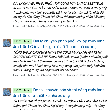
ĐẠI LÝ CHUYÊN PHÂN PHỐI , THI CÔNG MÁY LẠN CASSETTE LG
INVRETER GIÁ RẺ SỐ 1 TẠI MIỀN NAM Thanh Hải Châu là đại lý cấp
1 phân phối máy lạnh cassette LG inverter với mức giá tốt nhất đến
tay người tiêu dùng. Thanh Hải Châu đã được chứng nhận bởi hãng
LG cho nên khách hàng hoàn toàn yên tâm khi...
haichaukinhdoanh
Chủ đề
7/12/20
Trả lời: 0
Diễn đàn:
Điện lạnh
Đại lý chuyên phân phối và lắp máy lạnh
Hồ Chí Minh
âm trần LG inverter giá rẻ số 1 cho nhà xưởng
TỔNG ĐẠI LÝ CHUYÊN BÁN VÀ THI CÔNG MÁY LẠNH ÂM TRẦN
CHUYÊN NGHIỆP GIÁ RẺ Thanh Hải Châu là đại lý cấp 1 chuyên phối
máy lạnh âm trần LG inverter giá rẻ số 1 tại tp.HCM là địa chỉ đáng
tin cậy cho mọi khách hàng Hiện nay, dòng sản phẩm máy lạnh âm
trần LG đang là sự lựa chọn tuyệt vời nhất dành...
haichaukinhdoanh
Chủ đề
3/12/20
Trả lời: 0
Diễn đàn:
Điện lạnh
Đơn vị chuyên bán và thi công máy lạnh
Hồ Chí Minh
âm trần cho thiết kế nhà xưởng
TÌM KIẾM ĐẠI LÝ CHUYÊN BÁN VÀ THI CÔNG MÁY LẠNH ÂM TRẦN
Điện Lạnh Thanh Hải Châu Đại lý cấp 1 chuyên cung cấp - thi công