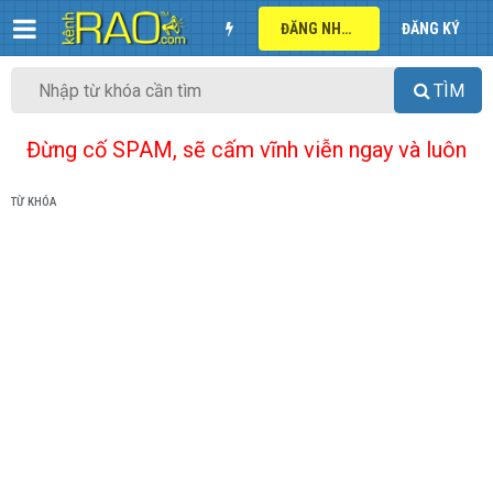
ĐĂNG NHẬP
ĐĂNG KÝ
TÌM
Đừng cố SPAM, sẽ cấm vĩnh viễn ngay và luôn
TỪ KHÓA