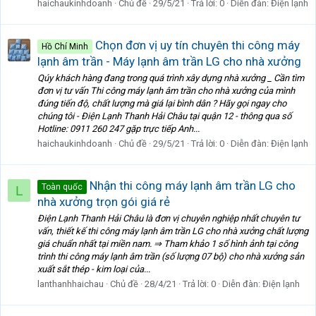
haichaukinhdoanh
Chủ đề
29/5/21
Trả lời: 0
Diễn đàn:
Điện lạnh
Chọn đơn vị uy tín chuyên thi công máy
Hồ Chí Minh
lạnh âm trần - Máy lạnh âm trần LG cho nhà xưởng
Qúy khách hàng đang trong quá trình xây dựng nhà xưởng _ Cần tìm
đơn vị tư vấn Thi công máy lạnh âm trần cho nhà xưởng của mình
đúng tiến độ, chất lượng mà giá lại bình dân ? Hãy gọi ngay cho
chúng tôi - Điện Lạnh Thanh Hải Châu tại quận 12 - thông qua số
Hotline: 0911 260 247 gặp trực tiếp Anh...
haichaukinhdoanh
Chủ đề
29/5/21
Trả lời: 0
Diễn đàn:
Điện lạnh
Nhận thi công máy lạnh âm trần LG cho
Toàn quốc
L
nhà xưởng trọn gói giá rẻ
Điện Lạnh Thanh Hải Châu là đơn vị chuyên nghiệp nhất chuyên tư
vấn, thiết kế thi công máy lạnh âm trần LG cho nhà xưởng chất lượng
giá chuẩn nhất tại miền nam. ⇒ Tham khảo 1 số hình ảnh tại công
trình thi công máy lạnh âm trần (số lượng 07 bộ) cho nhà xưởng sản
xuất sắt thép - kim loại của...
lanthanhhaichau
Chủ đề
28/4/21
Trả lời: 0
Diễn đàn:
Điện lạnh