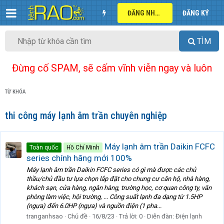
ĐĂNG NHẬP
ĐĂNG KÝ
TÌM
Đừng cố SPAM, sẽ cấm vĩnh viễn ngay và luôn
TỪ KHÓA
thi công máy lạnh âm trần chuyên nghiệp
Máy lạnh âm trần Daikin FCFC
Toàn quốc
Hồ Chí Minh
series chính hãng mới 100%
Máy lạnh âm trần Daikin FCFC series có gì mà được các chủ
thầu/chủ đầu tư lựa chọn lắp đặt cho chung cư căn hộ, nhà hàng,
khách sạn, cửa hàng, ngân hàng, trường học, cơ quan công ty, văn
phòng làm việc, hội trường, ... Công suất lạnh đa dạng từ 1.5HP
(ngựa) đến 6.0HP (ngựa) và nguồn điện (1 pha...
tranganhsao
Chủ đề
16/8/23
Trả lời: 0
Diễn đàn:
Điện lạnh