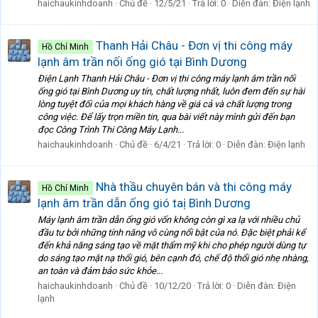
haichaukinhdoanh
Chủ đề
12/5/21
Trả lời: 0
Diễn đàn:
Điện lạnh
Thanh Hải Châu - Đơn vị thi công máy
Hồ Chí Minh
lạnh âm trần nối ống gió tại Bình Dương
Điện Lạnh Thanh Hải Châu - Đơn vị thi công máy lạnh âm trần nối
ống gió tại Bình Dương uy tín, chất lượng nhất, luôn đem đến sự hài
lòng tuyệt đối của mọi khách hàng về giá cả và chất lượng trong
công việc. Để lấy trọn miền tin, qua bài viết này mình gửi đến bạn
đọc Công Trình Thi Công Máy Lạnh...
haichaukinhdoanh
Chủ đề
6/4/21
Trả lời: 0
Diễn đàn:
Điện lạnh
Nhà thầu chuyên bán và thi công máy
Hồ Chí Minh
lạnh âm trần dẫn ống gió taị Bình Dương
Máy lạnh âm trần dẫn ống gió vốn không còn gì xa lạ với nhiều chủ
đầu tư bởi những tính năng vô cùng nổi bật của nó. Đặc biệt phải kể
đến khả năng sáng tạo về mặt thẩm mỹ khi cho phép người dùng tự
do sáng tạo mặt nạ thổi gió, bên cạnh đó, chế độ thổi gió nhẹ nhàng,
an toàn và đảm bảo sức khỏe...
haichaukinhdoanh
Chủ đề
10/12/20
Trả lời: 0
Diễn đàn:
Điện
lạnh