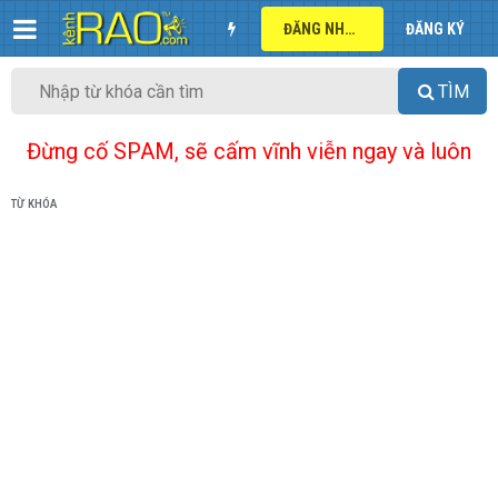
ĐĂNG NHẬP
ĐĂNG KÝ
TÌM
Đừng cố SPAM, sẽ cấm vĩnh viễn ngay và luôn
TỪ KHÓA