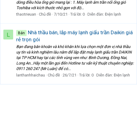
dòng điều hòa ống gió mang lại : 1. Máy lạnh âm trần nối ống gió
Toshiba với kích thước nhỏ gọn với độ...
thaotrieuan
Chủ đề
7/10/21
Trả lời: 0
Diễn đàn:
Điện lạnh
Nhà thầu bán, lắp máy lạnh giấu trần Daikin giá
Bán
L
rẻ trọn gói
Bạn đang băn khoăn và khó khăn khi lựa chọn một đơn vị nhà thầu
uy tín và kinh nghiệm lâu năm để lắp đặt máy lạnh giấu trần DAIKIN
tại TP HCM hay tại các tỉnh vùng ven như: Bình Dương, Đồng Nai,
Long An...Hãy một lần gọi đến Hotline tư vấn kỹ thuật chuyên nghiệp:
0911 260 247 (Mr Luân) để có...
lanthanhhaichau
Chủ đề
26/7/21
Trả lời: 0
Diễn đàn:
Điện lạnh