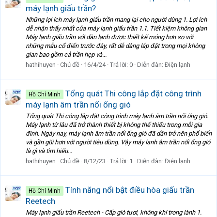
máy lạnh giấu trần?
Những lợi ích máy lạnh giấu trần mang lại cho người dùng 1. Lợi ích
dễ nhận thấy nhất của máy lạnh giấu trần 1.1. Tiết kiệm không gian
Máy lạnh giấu trần với dàn lạnh được thiết kế mỏng hơn so với
những mẫu cổ điển trước đây, rất dễ dàng lắp đặt trong mọi không
gian bao gồm cả trần hẹp và...
hathihuyen
Chủ đề
16/4/24
Trả lời: 0
Diễn đàn:
Điện lạnh
Tổng quát Thi công lắp đặt công trình
Hồ Chí Minh
máy lạnh âm trần nối ống gió
Tổng quát Thi công lắp đặt công trình máy lạnh âm trần nối ống gió.
Máy lạnh từ lâu đã trở thành thiết bị không thể thiếu trong mỗi gia
đình. Ngày nay, máy lạnh âm trần nối ống gió đã dần trở nên phổ biến
và gần gũi hơn với người tiêu dùng. Vậy máy lạnh âm trần nối ống gió
là gì và tìm hiểu...
hathihuyen
Chủ đề
8/12/23
Trả lời: 1
Diễn đàn:
Điện lạnh
Tính năng nổi bật điều hòa giấu trần
Hồ Chí Minh
Reetech
Máy lạnh giấu trần Reetech - Cấp gió tươi, không khí trong lành 1.