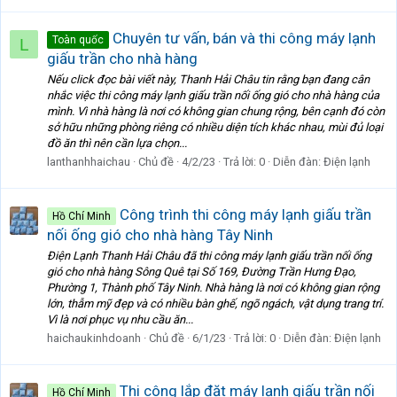
Chuyên tư vấn, bán và thi công máy lạnh
Toàn quốc
L
giấu trần cho nhà hàng
Nếu click đọc bài viết này, Thanh Hải Châu tin rằng bạn đang cân
nhắc việc thi công máy lạnh giấu trần nối ống gió cho nhà hàng của
mình. Vì nhà hàng là nơi có không gian chung rộng, bên cạnh đó còn
sở hữu những phòng riêng có nhiều diện tích khác nhau, mùi đủ loại
đồ ăn thì nên cần lựa chọn...
lanthanhhaichau
Chủ đề
4/2/23
Trả lời: 0
Diễn đàn:
Điện lạnh
Công trình thi công máy lạnh giấu trần
Hồ Chí Minh
nối ống gió cho nhà hàng Tây Ninh
Điện Lạnh Thanh Hải Châu đã thi công máy lạnh giấu trần nối ống
gió cho nhà hàng Sông Quê tại Số 169, Đường Trần Hưng Đạo,
Phường 1, Thành phố Tây Ninh. Nhà hàng là nơi có không gian rộng
lớn, thẫm mỹ đẹp và có nhiều bàn ghế, ngõ ngách, vật dụng trang trí.
Vì là nơi phục vụ nhu cầu ăn...
haichaukinhdoanh
Chủ đề
6/1/23
Trả lời: 0
Diễn đàn:
Điện lạnh
Thi công lắp đặt máy lạnh giấu trần nối
Hồ Chí Minh