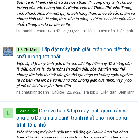
Điện Lạnh Thanh Hải Châu đã hoàn thiện thi công máy lạnh cho hội
trường của Văn phòng tỉnh ủy Khánh Hòa tại Thành Phố Nha Trang,
Tỉnh Khánh Hòa. Xin mời quý khách hàng tham khảo về sản phẩm và
những hình ảnh thi công thực tế của công ty để có cái nhìn toàn diện
nhất. Chúng tôi đã tư vấn và thi...
lanthanhhaichau
Chủ đề
29/11/22
Trả lời: 0
Diễn đàn:
Điện lạnh
Lắp đặt máy lạnh giấu trần cho biệt thự
Hồ Chí Minh
chất lượng tốt nhất
Việc lắp đặt máy lạnh giấu trần cho biệt thự hiện nay đã không còn
là điều quá xa lạ, dù là một sản phẩm điều hòa đắt tiền như thế
nhưng vẫn luôn thu hút các gia chủ lựa chọn và không ngần ngại bỏ
ra số tiền khá lớn để sỡ hữu nó cho không gian của mình. Vậy lý do
gì mà nó lại được yêu thích đến...
haichaukinhdoanh
Chủ đề
22/9/22
Trả lời: 0
Diễn đàn:
Điện lạnh
Dịch vụ bán & lắp máy lạnh giấu trần nối
Toàn quốc
L
ống gió Daikin giá cạnh tranh nhất cho mọi công
trình lớn, nhỏ
Việc thi công máy lạnh giấu trần nối ống gió Daikin luôn lựa chọn
hàng đầu cho không gian có kiến trúc đẹp, mang tới sự tiện nghi