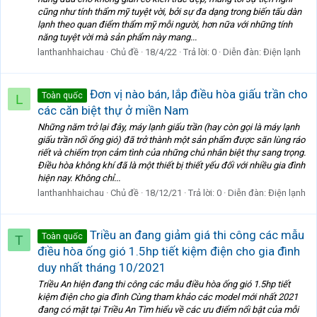
cũng như tính thẩm mỹ tuyệt vời, bởi sự đa dạng trong biến tấu dàn
lạnh theo quan điểm thẩm mỹ mỗi người, hơn nữa với những tính
năng tuyệt vời mà sản phẩm này mang...
lanthanhhaichau
Chủ đề
18/4/22
Trả lời: 0
Diễn đàn:
Điện lạnh
Đơn vị nào bán, lắp điều hòa giấu trần cho
Toàn quốc
L
các căn biệt thự ở miền Nam
Những năm trở lại đây, máy lạnh giấu trần (hay còn gọi là máy lạnh
giấu trần nối ống gió) đã trở thành một sản phẩm được săn lùng ráo
riết và chiếm trọn cảm tình của những chủ nhân biệt thự sang trọng.
Điều hòa không khí đã là một thiết bị thiết yếu đối với nhiều gia đình
hiện nay. Không chỉ...
lanthanhhaichau
Chủ đề
18/12/21
Trả lời: 0
Diễn đàn:
Điện lạnh
Triều an đang giảm giá thi công các mẫu
Toàn quốc
T
điều hòa ống gió 1.5hp tiết kiệm điện cho gia đình
duy nhất tháng 10/2021
Triều An hiện đang thi công các mẫu điều hòa ống gió 1.5hp tiết
kiệm điện cho gia đình Cùng tham khảo các model mới nhất 2021
đang có mặt tại Triều An Tìm hiểu về các ưu điểm nổi bật của mỗi