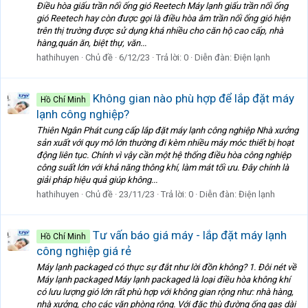
Điều hòa giấu trần nối ống gió Reetech Máy lạnh giấu trần nối ống
gió Reetech hay còn được gọi là điều hòa âm trần nối ống gió hiện
trên thị trường được sử dụng khá nhiều cho căn hộ cao cấp, nhà
hàng,quán ăn, biệt thự, văn...
hathihuyen
Chủ đề
6/12/23
Trả lời: 0
Diễn đàn:
Điện lạnh
Không gian nào phù hợp để lắp đặt máy
Hồ Chí Minh
lạnh công nghiệp?
Thiên Ngân Phát cung cấp lắp đặt máy lạnh công nghiệp Nhà xưởng
sản xuất với quy mô lớn thường đi kèm nhiều máy móc thiết bị hoạt
động liên tục. Chính vì vậy cần một hệ thống điều hòa công nghiệp
công suất lớn với khả năng thông khí, làm mát tối ưu. Đây chính là
giải pháp hiệu quả giúp không...
hathihuyen
Chủ đề
23/11/23
Trả lời: 0
Diễn đàn:
Điện lạnh
Tư vấn báo giá máy - lắp đặt máy lạnh
Hồ Chí Minh
công nghiệp giá rẻ
Máy lạnh packaged có thực sự đắt như lời đồn không? 1. Đôi nét về
Máy lạnh packaged Máy lạnh packaged là loại điều hòa không khí
có lưu lượng gió lớn rất phù hợp với không gian rộng như: nhà hàng,
nhà xưởng, cho các văn phòng rộng. Với đặc thù đường ống gas dài