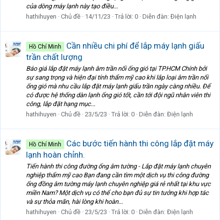
của dòng máy lạnh này tạo điều...
hathihuyen
Chủ đề
14/11/23
Trả lời: 0
Diễn đàn:
Điện lạnh
Cần nhiều chi phí để lắp máy lạnh giấu
Hồ Chí Minh
trần chất lượng
Báo giá lắp đặt máy lạnh âm trần nối ống gió tại TP.HCM Chính bởi
sự sang trọng và hiện đại tính thẩm mỹ cao khi lắp loại âm trần nối
ống gió mà nhu cầu lắp đặt máy lạnh giấu trần ngày càng nhiều. Để
có được hệ thống dàn lạnh ống gió tốt, cần tới đội ngũ nhân viên thi
công, lắp đặt hạng mục...
hathihuyen
Chủ đề
23/5/23
Trả lời: 0
Diễn đàn:
Điện lạnh
Các bước tiến hành thi công lắp đặt máy
Hồ Chí Minh
lạnh hoàn chỉnh.
Tiến hành thi công đường ống âm tường - Lắp đặt máy lạnh chuyên
nghiệp thẩm mỹ cao Bạn đang cần tìm một dịch vụ thi công đường
ống đồng âm tường máy lạnh chuyên nghiệp giá rẻ nhất tại khu vực
miền Nam? Một dịch vụ có thể cho bạn đủ sự tin tưởng khi hợp tác
và sự thỏa mãn, hài lòng khi hoàn...
hathihuyen
Chủ đề
23/5/23
Trả lời: 0
Diễn đàn:
Điện lạnh