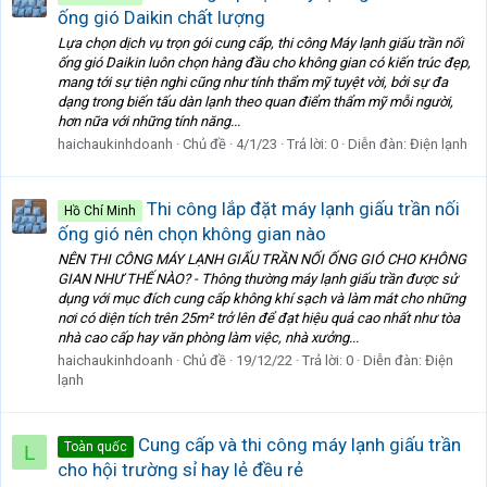
ống gió Daikin chất lượng
Lựa chọn dịch vụ trọn gói cung cấp, thi công Máy lạnh giấu trần nối
ống gió Daikin luôn chọn hàng đầu cho không gian có kiến trúc đẹp,
mang tới sự tiện nghi cũng như tính thẩm mỹ tuyệt vời, bởi sự đa
dạng trong biến tấu dàn lạnh theo quan điểm thẩm mỹ mỗi người,
hơn nữa với những tính năng...
haichaukinhdoanh
Chủ đề
4/1/23
Trả lời: 0
Diễn đàn:
Điện lạnh
Thi công lắp đặt máy lạnh giấu trần nối
Hồ Chí Minh
ống gió nên chọn không gian nào
NÊN THI CÔNG MÁY LẠNH GIẤU TRẦN NỐI ỐNG GIÓ CHO KHÔNG
GIAN NHƯ THẾ NÀO? - Thông thường máy lạnh giấu trần được sử
dụng với mục đích cung cấp không khí sạch và làm mát cho những
nơi có diện tích trên 25m² trở lên để đạt hiệu quả cao nhất như tòa
nhà cao cấp hay văn phòng làm việc, nhà xưởng...
haichaukinhdoanh
Chủ đề
19/12/22
Trả lời: 0
Diễn đàn:
Điện
lạnh
Cung cấp và thi công máy lạnh giấu trần
Toàn quốc
L
cho hội trường sỉ hay lẻ đều rẻ